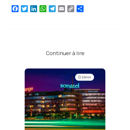
Facebook
Twitter
LinkedIn
WhatsApp
Telegram
Email
Copy
Partager
Link
Continuer à lire
10min