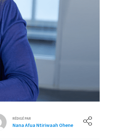
RÉDIGÉ PAR
Nana Afua Ntiriwaah Ohene