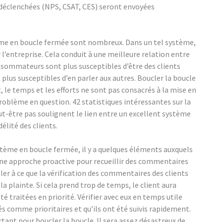
s déclenchées (NPS, CSAT, CES) seront envoyées
ème en boucle fermée sont nombreux. Dans un tel système,
r l’entreprise. Cela conduit à une meilleure relation entre
sommateurs sont plus susceptibles d’être des clients
nt plus susceptibles d’en parler aux autres. Boucler la boucle
 le temps et les efforts ne sont pas consacrés à la mise en
roblème en question. 42 statistiques intéressantes sur la
eut-être pas soulignent le lien entre un excellent système
élité des clients.
tème en boucle fermée, il y a quelques éléments auxquels
 une approche proactive pour recueillir des commentaires
ller à ce que la vérification des commentaires des clients
a plainte. Si cela prend trop de temps, le client aura
é traitées en priorité. Vérifier avec eux en temps utile
s comme prioritaires et qu’ils ont été suivis rapidement.
ant pour boucler la boucle. Il sera assez désastreux de