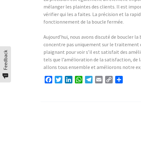
mélanger les plaintes des clients. Il est impo
vérifier qui les a faites. La précision et la r
fonctionnement de la boucle fermée.
Aujourd’hui, nous avons discuté de boucler la 
concentre pas uniquement sur le traitement de
plaignant pour voir s’il est satisfait des am
Feedback
tels que l’amélioration de la satisfaction, de l
allons tous ensemble et améliorons notre exp
Facebook
Twitter
LinkedIn
WhatsApp
Telegram
Email
Copy
Partage
Link