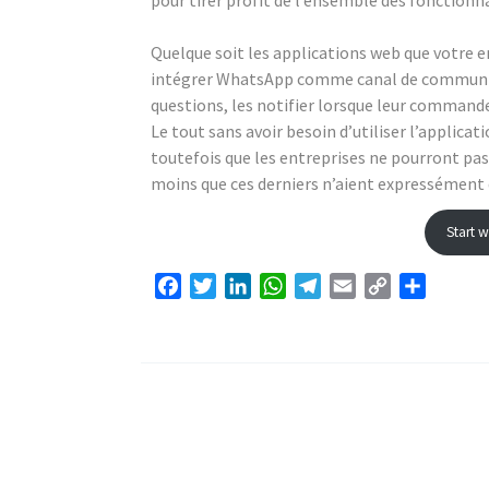
pour tirer profit de l’ensemble des fonction
Quelque soit les applications web que votre e
intégrer WhatsApp comme canal de communicat
questions, les notifier lorsque leur commande
Le tout sans avoir besoin d’utiliser l’applica
toutefois que les entreprises ne pourront pas
moins que ces derniers n’aient expressément
Start 
Facebook
Twitter
LinkedIn
WhatsApp
Telegram
Email
Copy
Partage
Link