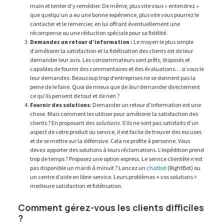
main et tenter d’y remédier. De même, plus vite vous « entendrez »
que quelqu’un a eu une bonne expérience, plus vite vous pourrez le
contacter et le remercier, en lui offrant éventuellement une
récompense ou une réduction spéciale pour sa fidélité.
Demandez un retour d’information :
Le moyen le plus simple
d’améliorer la satisfaction et la fidélisation des clients est de leur
demander leur avis. Les consommateurs sont prêts, disposés et
capables de fournir des commentaires et des évaluations… si vous le
leur demandez. Beaucoup trop d’entreprises ne se donnent pas la
peine de le faire. Quoi de mieux que de
leur
demander directement
ce qu’ils pensent de tout et de rien ?
Fournir des solutions
: Demander un retour d’information est une
chose. Mais comment les utiliser pour améliorer la satisfaction des
clients ? En proposant des
solutions
. S’ils ne sont pas satisfaits d’un
aspect de votre produit ou service, il est facile de trouver des excuses
et de se mettre sur la défensive. Cela ne profite à personne. Vous
devez apporter des solutions à leurs réclamations. L’expédition prend
trop de temps ? Proposez une option express. Le service clientèle n’est
pas disponible un mardi à minuit ? Lancez un
chatbot
(RightBot) ou
un centre d’aide en libre-service. Leurs problèmes + vos solutions =
meilleure satisfaction et fidélisation.
Comment gérez-vous les clients difficiles
?