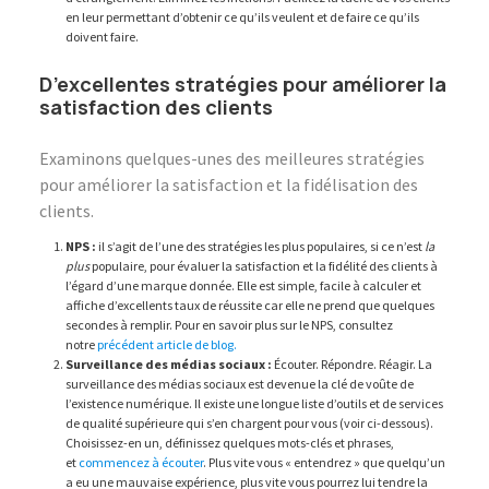
en leur permettant d’obtenir ce qu’ils veulent et de faire ce qu’ils
doivent faire.
D’excellentes stratégies pour améliorer la
satisfaction des clients
Examinons quelques-unes des meilleures stratégies
pour améliorer la satisfaction et la fidélisation des
clients.
NPS :
il s’agit de l’une des stratégies les plus populaires, si ce n’est
la
plus
populaire, pour évaluer la satisfaction et la fidélité des clients à
l’égard d’une marque donnée. Elle est simple, facile à calculer et
affiche d’excellents taux de réussite car elle ne prend que quelques
secondes à remplir. Pour en savoir plus sur le NPS, consultez
notre
précédent article de blog.
Surveillance des médias sociaux :
Écouter. Répondre. Réagir. La
surveillance des médias sociaux est devenue la clé de voûte de
l’existence numérique. Il existe une longue liste d’outils et de services
de qualité supérieure qui s’en chargent pour vous (voir ci-dessous).
Choisissez-en un, définissez quelques mots-clés et phrases,
et
commencez à écouter
. Plus vite vous « entendrez » que quelqu’un
a eu une mauvaise expérience, plus vite vous pourrez lui tendre la