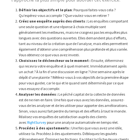
Définir les objectifs et le plan
: Pourquoi faites-vous cela ?
Qu’espérez-vous accomplir ? Que voulez-vous en retirer ?
Créez une enquête auprès des clients :
Les enquêtes comportant
une seule question et une réponse à choix multiple sont
généralement les meilleures, mais ne craignez pas les enquêtes plus
longues avec des questions ouvertes. Elles demandent plus d’efforts,
tant au niveau de la création que de l’analyse, mais elles permettent
également d’obtenir une compréhension plus profonde et plus variée.
Vous obtenez ce que vous avez investi.
Choisissez le déclencheur ou le moment :
Ensuite, déterminez
qui recevra votre enquête et à quel moment. Immédiatement après
un achat ? À la fin d’une discussion en ligne ? Une semaine après le
dépôt d’une plainte ? Référez-vous à vos objectifs de la première étape
pour vous guider, car le qui et le quand sont déterminés par ce que
vous essayez d’accomplir.
Analyser les données :
Le péché capital de la collecte de données
est de ne rien en faire. Une fois que vous avez les données, assurez-
vous de les analyser et de les utiliser pour apporter des améliorations.
Sinon, vous aurez fait perdre du temps et des efforts à tout le monde.
Réalisez vos enquêtes de satisfaction auprès des clients
avec
RightSurvey
pour une analyse automatisée en temps réel.
Procédez à des ajustements :
Une fois que vous avez une idée,
utilisez-la. Procédez à des ajustements. Débloquez les goulets
d’étranglement. Éliminez les frictions. Facilitez la tâche de vos clients